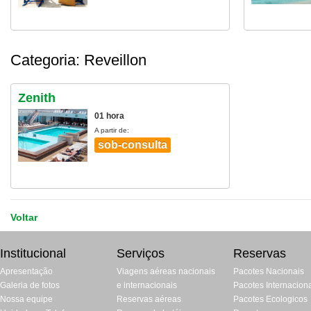
Categoria: Reveillon
Zenith
01 hora
A partir de:
sob-consulta
Voltar
Institucional
Serviços
Reservas
Apresentação
Viagens aéreas nacionais
Pacotes Nacionais
Galeria de fotos
e internacionais
Pacotes Internacion
Nossa equipe
Reservas aéreas
Pacotes Ecologicos