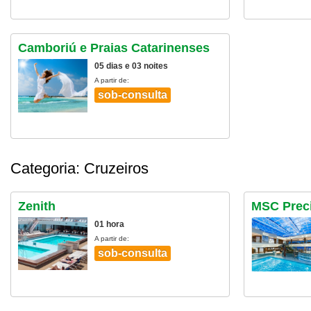
Camboriú e Praias Catarinenses
05 dias e 03 noites
A partir de:
sob-consulta
Categoria: Cruzeiros
Zenith
MSC Prec
01 hora
A partir de:
sob-consulta