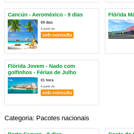
Cancún - Aeroméxico - 9 dias
Flórida Má
09 dias
A partir de:
sob-consulta
Flórida Jovem - Nado com
golfinhos - Férias de Julho
01 hora
A partir de:
sob-consulta
Categoria: Pacotes nacionais