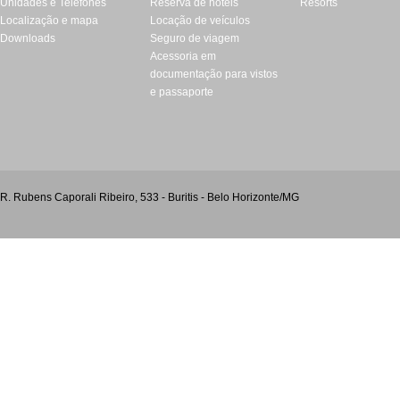
Unidades e Telefones
Reserva de hotéis
Resorts
Localização e mapa
Locação de veículos
Downloads
Seguro de viagem
Acessoria em
documentação para vistos
e passaporte
R. Rubens Caporali Ribeiro, 533 - Buritis - Belo Horizonte/MG