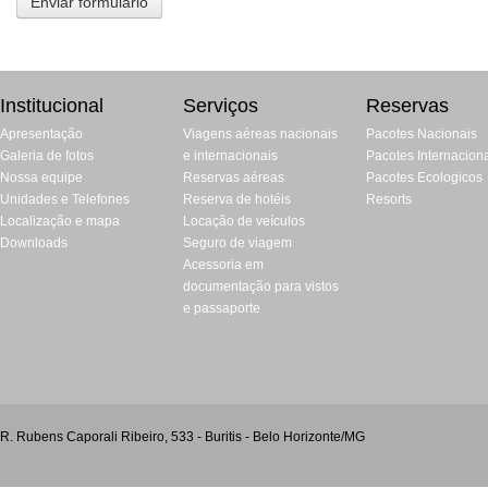
Institucional
Serviços
Reservas
Apresentação
Viagens aéreas nacionais
Pacotes Nacionais
Galeria de fotos
e internacionais
Pacotes Internacion
Nossa equipe
Reservas aéreas
Pacotes Ecologicos
Unidades e Telefones
Reserva de hotéis
Resorts
Localização e mapa
Locação de veículos
Downloads
Seguro de viagem
Acessoria em
documentação para vistos
e passaporte
R. Rubens Caporali Ribeiro, 533 - Buritis - Belo Horizonte/MG