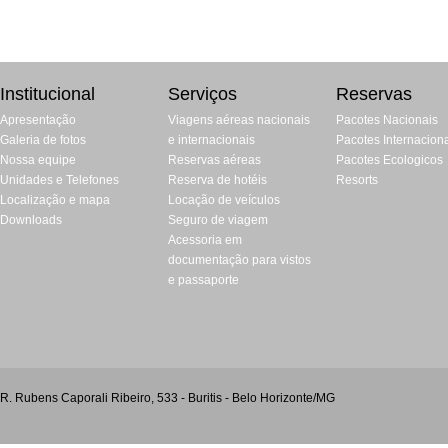
Institucional
Serviços
Reservas
Apresentação
Viagens aéreas nacionais
Pacotes Nacionais
Galeria de fotos
e internacionais
Pacotes Internacion
Nossa equipe
Reservas aéreas
Pacotes Ecologicos
Unidades e Telefones
Reserva de hotéis
Resorts
Localização e mapa
Locação de veículos
Downloads
Seguro de viagem
Acessoria em
documentação para vistos
e passaporte
R. Rubens Caporali Ribeiro, 533 - Buritis - Belo Horizonte/MG