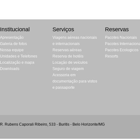
Institucional
Serviços
Reservas
Apresentação
Viagens aéreas nacionais
Pacotes Nacionais
Galeria de fotos
e internacionais
Pacotes Internacion
Nossa equipe
Reservas aéreas
Pacotes Ecologicos
Unidades e Telefones
Reserva de hotéis
Resorts
Localização e mapa
Locação de veículos
Downloads
Seguro de viagem
Acessoria em
documentação para vistos
e passaporte
R. Rubens Caporali Ribeiro, 533 - Buritis - Belo Horizonte/MG