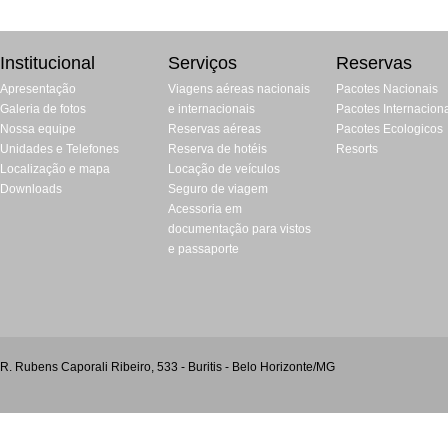
Institucional
Serviços
Reservas
Apresentação
Viagens aéreas nacionais
Pacotes Nacionais
Galeria de fotos
e internacionais
Pacotes Internacion
Nossa equipe
Reservas aéreas
Pacotes Ecologicos
Unidades e Telefones
Reserva de hotéis
Resorts
Localização e mapa
Locação de veículos
Downloads
Seguro de viagem
Acessoria em
documentação para vistos
e passaporte
R. Rubens Caporali Ribeiro, 533 - Buritis - Belo Horizonte/MG