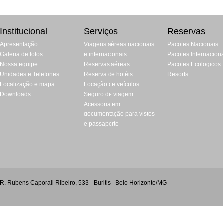
Institucional
Serviços
Reservas
Apresentação
Viagens aéreas nacionais
Pacotes Nacionais
Galeria de fotos
e internacionais
Pacotes Internacion
Nossa equipe
Reservas aéreas
Pacotes Ecologicos
Unidades e Telefones
Reserva de hotéis
Resorts
Localização e mapa
Locação de veículos
Downloads
Seguro de viagem
Acessoria em
documentação para vistos
e passaporte
R. Rubens Caporali Ribeiro, 533 - Buritis - Belo Horizonte/MG