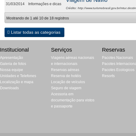
Viagem de Navio
31/03/2014
Informações e dicas
Crédito: http://www.turismobrasil.gov.br/mtur.destin
Mostrando de 1 até 10 de 18 registros
Listar todas as categorias
Institucional
Serviços
Reservas
Apresentação
Viagens aéreas nacionais
Pacotes Nacionais
Galeria de fotos
e internacionais
Pacotes Internacion
Nossa equipe
Reservas aéreas
Pacotes Ecologicos
Unidades e Telefones
Reserva de hotéis
Resorts
Localização e mapa
Locação de veículos
Downloads
Seguro de viagem
Acessoria em
documentação para vistos
e passaporte