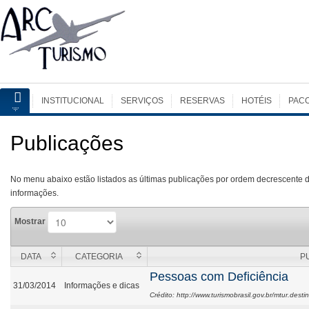
INSTITUCIONAL
SERVIÇOS
RESERVAS
HOTÉIS
PAC
Publicações
No menu abaixo estão listados as últimas publicações por ordem decrescente d
informações.
Mostrar
DATA
CATEGORIA
P
Pessoas com Deficiência
31/03/2014
Informações e dicas
Crédito: http://www.turismobrasil.gov.br/mtur.destin