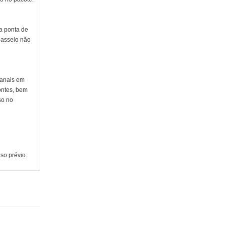
 a ponta de
 passeio não
sanais em
ontes, bem
so no
so prévio.