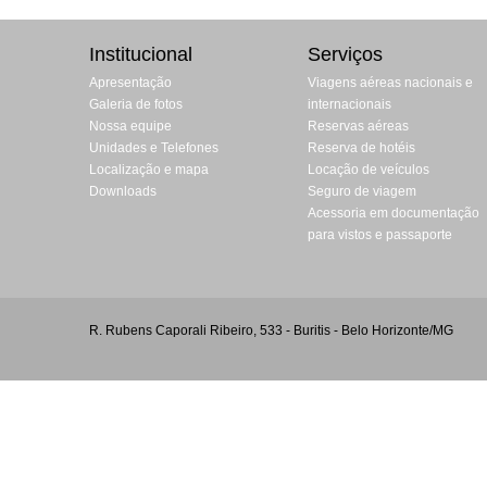
Institucional
Serviços
Apresentação
Viagens aéreas nacionais e
Galeria de fotos
internacionais
Nossa equipe
Reservas aéreas
Unidades e Telefones
Reserva de hotéis
Localização e mapa
Locação de veículos
Downloads
Seguro de viagem
Acessoria em documentação
para vistos e passaporte
R. Rubens Caporali Ribeiro, 533 - Buritis - Belo Horizonte/MG