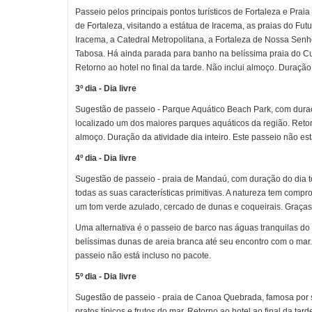
Passeio pelos principais pontos turísticos de Fortaleza e Pra
de Fortaleza, visitando a estátua de Iracema, as praias do Fut
Iracema, a Catedral Metropolitana, a Fortaleza de Nossa Sen
Tabosa. Há ainda parada para banho na belíssima praia do Cum
Retorno ao hotel no final da tarde. Não inclui almoço. Duração 
3º dia - Dia livre
Sugestão de passeio - Parque Aquático Beach Park, com duraç
localizado um dos maiores parques aquáticos da região. Retorn
almoço. Duração da atividade dia inteiro. Este passeio não est
4º dia - Dia livre
Sugestão de passeio - praia de Mandaú, com duração do dia t
todas as suas características primitivas. A natureza tem com
um tom verde azulado, cercado de dunas e coqueirais. Graças a
Uma alternativa é o passeio de barco nas águas tranquilas do
belíssimas dunas de areia branca até seu encontro com o mar. R
passeio não está incluso no pacote.
5º dia - Dia livre
Sugestão de passeio - praia de Canoa Quebrada, famosa por su
pratos típicos e frutos do mar. Retorno ao hotel ao final da tar