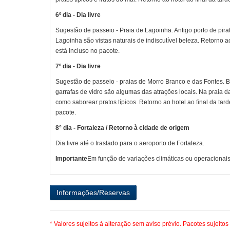
6º dia - Dia livre
Sugestão de passeio - Praia de Lagoinha. Antigo porto de pir
Lagoinha são vistas naturais de indiscutível beleza. Retorno ao
está incluso no pacote.
7º dia - Dia livre
Sugestão de passeio - praias de Morro Branco e das Fontes. Bi
garrafas de vidro são algumas das atrações locais. Na praia d
como saborear pratos típicos. Retorno ao hotel ao final da tard
pacote.
8° dia - Fortaleza / Retorno à cidade de origem
Dia livre até o traslado para o aeroporto de Fortaleza.
Importante
Em função de variações climáticas ou operacionais
* Valores sujeitos à alteração sem aviso prévio. Pacotes sujeitos