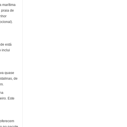
a marítima
 praia de
enhor
cional).
nde está
 inclui
rva quase
talinas, de
os.
rna
eiro. Este
 oferecem
so no pacote.