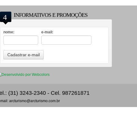
INFORMATIVOS E PROMOÇÕES
nome:
e-mail:
el.: (31) 3243-2340 - Cel. 987261871
-mail: arcturismo@arcturismo.com.br