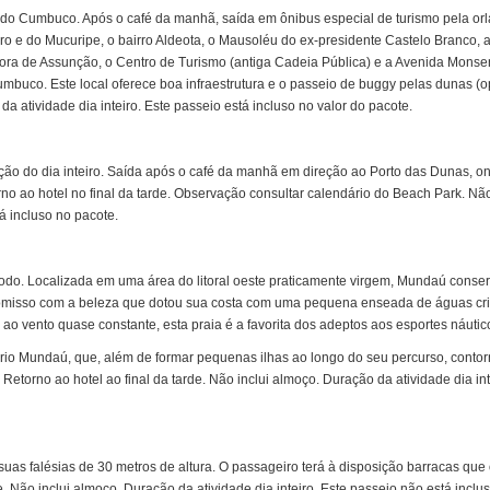
ia do Cumbuco. Após o café da manhã, saída em ônibus especial de turismo pela orl
uro e do Mucuripe, o bairro Aldeota, o Mausoléu do ex-presidente Castelo Branco, a
hora de Assunção, o Centro de Turismo (antiga Cadeia Pública) e a Avenida Mons
buco. Este local oferece boa infraestrutura e o passeio de buggy pelas dunas (op
da atividade dia inteiro. Este passeio está incluso no valor do pacote.
ão do dia inteiro. Saída após o café da manhã em direção ao Porto das Dunas, o
o ao hotel no final da tarde. Observação consultar calendário do Beach Park. Não
á incluso no pacote.
odo. Localizada em uma área do litoral oeste praticamente virgem, Mundaú conse
promisso com a beleza que dotou sua costa com uma pequena enseada de águas cris
o vento quase constante, esta praia é a favorita dos adeptos aos esportes náutic
 rio Mundaú, que, além de formar pequenas ilhas ao longo do seu percurso, conto
etorno ao hotel ao final da tarde. Não inclui almoço. Duração da atividade dia int
as falésias de 30 metros de altura. O passageiro terá à disposição barracas que
de. Não inclui almoço. Duração da atividade dia inteiro. Este passeio não está inclu