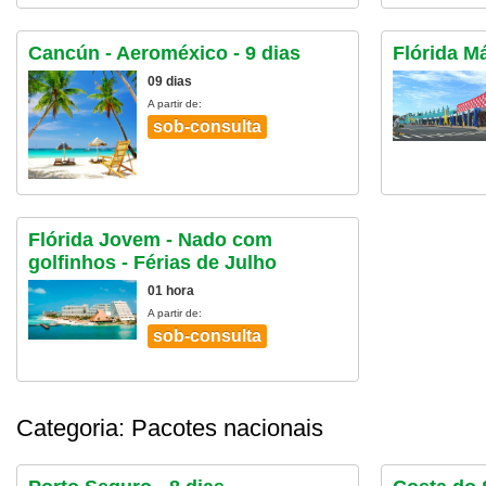
Cancún - Aeroméxico - 9 dias
Flórida Má
09 dias
A partir de:
sob-consulta
Flórida Jovem - Nado com
golfinhos - Férias de Julho
01 hora
A partir de:
sob-consulta
Categoria: Pacotes nacionais