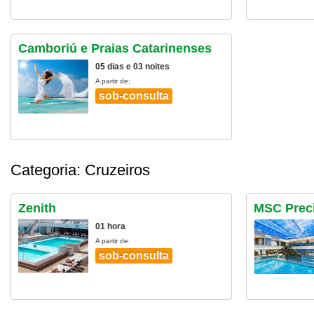
Camboriú e Praias Catarinenses
05 dias e 03 noites
A partir de:
sob-consulta
Categoria: Cruzeiros
Zenith
MSC Prec
01 hora
A partir de:
sob-consulta