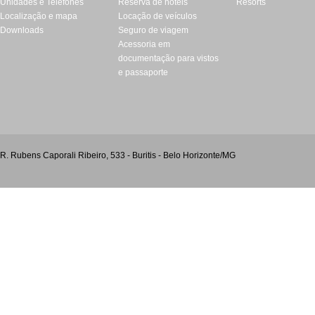
Unidades e Telefones
Reserva de hotéis
Resorts
Localização e mapa
Locação de veículos
Downloads
Seguro de viagem
Acessoria em
documentação para vistos
e passaporte
R. Rubens Caporali Ribeiro, 533 - Buritis - Belo Horizonte/MG