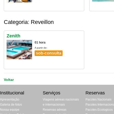
Categoria: Reveillon
Zenith
01 hora
A partir de:
sob-consulta
Voltar
Institucional
Serviços
Reservas
Apresentação
Viagens aéreas nacionais
Pacotes Nacionais
Galeria de fotos
e internacionais
Pacotes Internacion
Nossa equipe
Reservas aéreas
Pacotes Ecologicos