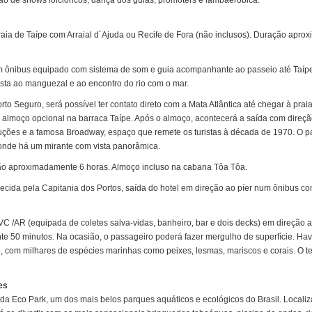
ação de shows folclóricos, dança dos guias, promoters e lambaeróbica.
 Praia de Taípe com Arraial d´Ajuda ou Recife de Fora (não inclusos). Duração apr
 ônibus equipado com sistema de som e guia acompanhante ao passeio até Taípe, 
sta ao manguezal e ao encontro do rio com o mar.
o Seguro, será possível ter contato direto com a Mata Atlântica até chegar à praia
almoço opcional na barraca Taípe. Após o almoço, acontecerá a saída com direção
truções e a famosa Broadway, espaço que remete os turistas à década de 1970. O p
 onde há um mirante com vista panorâmica.
ção aproximadamente 6 horas. Almoço incluso na cabana Tôa Tôa.
ida pela Capitania dos Portos, saída do hotel em direção ao píer num ônibus con
 /AR (equipada de coletes salva-vidas, banheiro, bar e dois decks) em direção 
e 50 minutos. Na ocasião, o passageiro poderá fazer mergulho de superfície. Hav
e, com milhares de espécies marinhas como peixes, lesmas, mariscos e corais. O 
es
Ajuda Eco Park, um dos mais belos parques aquáticos e ecológicos do Brasil. Locali