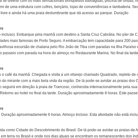
 se divertir com os mais sensacionais brinquedos toboáguas, piscina de ondas, r
 de uma estrutura com cofres, berçário, lojas de conveniências e lambateria. Se
 livre e ainda há uma praia deslumbrante que dá acesso ao parque. Duração
es
ão incluso). Embarque pela manhã com destino a Santa Cruz Cabrália. No píer de C
idades mais famosas de Porto Seguro. A embarcação tem capacidade para 200 pas
vilhosa excursão de chalana pelo Rio João de Tiba com paradas na Ilha Paraíso 
o passeio com parada na hora do almoço no Restaurante Marina. No final da tarde
es
ós o café da manhã. Chegada e visita a um vilarejo chamado Quadrado, repleto de
do mirante com a mais bela vista da região. De lá pode-se avistar as praias dos 
ão seguirá em direção à praia de Trancoso, conhecida internacionalmente pela sua
 Retorno ao hotel no final da tarde. Duração aproximadamente 8 horas. Este passe
es
. Duração aproximadamente 6 horas. Almoço Incluso. Esta atividade não está inclu
da como Cidade do Descobrimento do Brasil. De lá pode-se avistar as praias de A
a em terra no Brasil e onde nos dias atuais se encontram os remanescentes dos índ