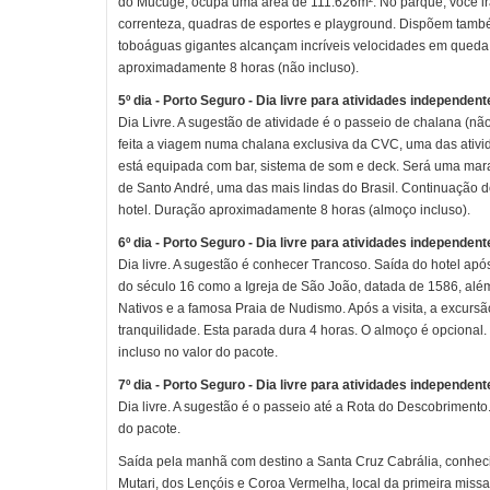
do Mucugê, ocupa uma área de 111.626m². No parque, você irá
correnteza, quadras de esportes e playground. Dispõem também
toboáguas gigantes alcançam incríveis velocidades em queda
aproximadamente 8 horas (não incluso).
5º dia - Porto Seguro - Dia livre para atividades independent
Dia Livre. A sugestão de atividade é o passeio de chalana (n
feita a viagem numa chalana exclusiva da CVC, uma das ativ
está equipada com bar, sistema de som e deck. Será uma mara
de Santo André, uma das mais lindas do Brasil. Continuação d
hotel. Duração aproximadamente 8 horas (almoço incluso).
6º dia - Porto Seguro - Dia livre para atividades independent
Dia livre. A sugestão é conhecer Trancoso. Saída do hotel ap
do século 16 como a Igreja de São João, datada de 1586, além 
Nativos e a famosa Praia de Nudismo. Após a visita, a excurs
tranquilidade. Esta parada dura 4 horas. O almoço é opcional.
incluso no valor do pacote.
7º dia - Porto Seguro - Dia livre para atividades independent
Dia livre. A sugestão é o passeio até a Rota do Descobrimento
do pacote.
Saída pela manhã com destino a Santa Cruz Cabrália, conheci
Mutari, dos Lençóis e Coroa Vermelha, local da primeira miss