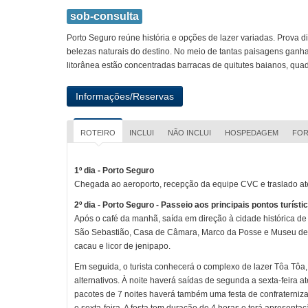
sob-consulta
Porto Seguro reúne história e opções de lazer variadas. Prova 
belezas naturais do destino. No meio de tantas paisagens ganha
litorânea estão concentradas barracas de quitutes baianos, quad
ROTEIRO
INCLUI
NÃO INCLUI
HOSPEDAGEM
FOR
1º dia - Porto Seguro
Chegada ao aeroporto, recepção da equipe CVC e traslado até
2º dia - Porto Seguro - Passeio aos principais pontos turísti
Após o café da manhã, saída em direção à cidade histórica de 
São Sebastião, Casa de Câmara, Marco da Posse e Museu de 
cacau e licor de jenipapo.
Em seguida, o turista conhecerá o complexo de lazer Tôa Tôa, 
alternativos. À noite haverá saídas de segunda a sexta-feir
pacotes de 7 noites haverá também uma festa de confraterniza