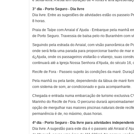
e sexta-feira. A festa tem duração de 4 horas e terá apresent
3° dia - Porto Seguro - Dia livre
Dia livre. Entre as sugestões de atividades estão os passeio
8 horas.
Praia de Taípe com Arraial d´Ajuda - Embarque pela manhã em
de Porto Seguro. Travessia de balsa pelo rio Buranhém com vi
Seguindo pela estrada do Arraial, com visão panorâmica de Port
onde será feita uma parada para proporcionar banho de mar e 
d¿Ajuda, onde os passageiros visitarão o vilarejo, suas cons
continuará até a Igreja Nossa Senhora d'Ajuda, do século 16,
Recife de Fora - Passeio sujeito às condições da maré. Dura
Pela manhã ou pela tarde, dependendo da tábua de maré fornec
com sistema de som, ar-condicionado e guia acompanhante.
Chegada e entrada numa embarcação de turismo exclusiva CVC
Marinho do Recife de Fora. O percurso durará aproximadament
opção de mergulhar nas maiores piscinas naturais deste recif
permanência é de, no máximo, duas horas.
4º dia - Porto Seguro - Dia livre para atividades independent
Dia livre. A sugestão para este dia é o passeio até Arraial d´