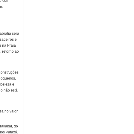
io com
us
abrália será
sageiros e
e na Praia
, retorno ao
 construções
Coqueiros,
 beleza e
io não está
sa no valor
rakakai, do
ios Pataxó.