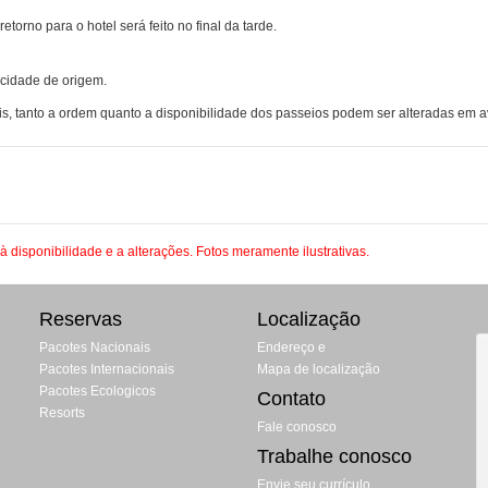
orno para o hotel será feito no final da tarde.
 cidade de origem.
s, tanto a ordem quanto a disponibilidade dos passeios podem ser alteradas em av
 à disponibilidade e a alterações. Fotos meramente ilustrativas.
Reservas
Localização
Pacotes Nacionais
Endereço e
Pacotes Internacionais
Mapa de localização
Pacotes Ecologicos
Contato
Resorts
Fale conosco
Trabalhe conosco
Envie seu currículo