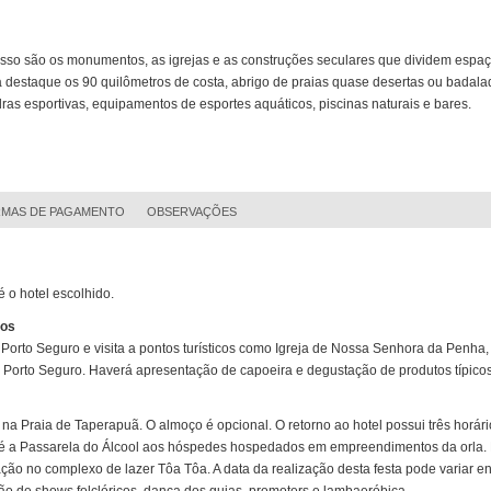
disso são os monumentos, as igrejas e as construções seculares que dividem espa
 destaque os 90 quilômetros de costa, abrigo de praias quase desertas ou badala
ras esportivas, equipamentos de esportes aquáticos, piscinas naturais e bares.
MAS DE PAGAMENTO
OBSERVAÇÕES
 o hotel escolhido.
cos
Porto Seguro e visita a pontos turísticos como Igreja de Nossa Senhora da Penha, 
Porto Seguro. Haverá apresentação de capoeira e degustação de produtos típico
na Praia de Taperapuã. O almoço é opcional. O retorno ao hotel possui três horári
a até a Passarela do Álcool aos hóspedes hospedados em empreendimentos da orla.
ção no complexo de lazer Tôa Tôa. A data da realização desta festa pode variar e