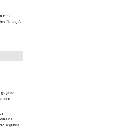
ço com as
das. Na região
Igreja de
s como
os
 Para os
ntre segunda