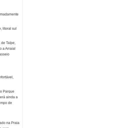
oximadamente
litoral sul
 de Taípe,
 a Arraial
asseio
fortável,
ao Parque
erá ainda a
tempo de
zado na Praia