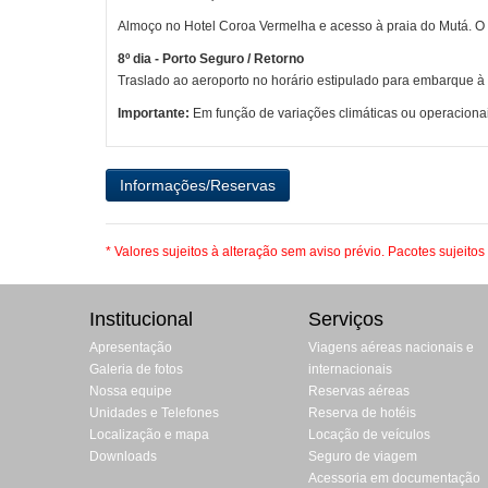
Almoço no Hotel Coroa Vermelha e acesso à praia do Mutá. O ret
8º dia - Porto Seguro / Retorno
Traslado ao aeroporto no horário estipulado para embarque à
Importante:
Em função de variações climáticas ou operacionai
* Valores sujeitos à alteração sem aviso prévio. Pacotes sujeitos
Institucional
Serviços
Apresentação
Viagens aéreas nacionais e
Galeria de fotos
internacionais
Nossa equipe
Reservas aéreas
Unidades e Telefones
Reserva de hotéis
Localização e mapa
Locação de veículos
Downloads
Seguro de viagem
Acessoria em documentação