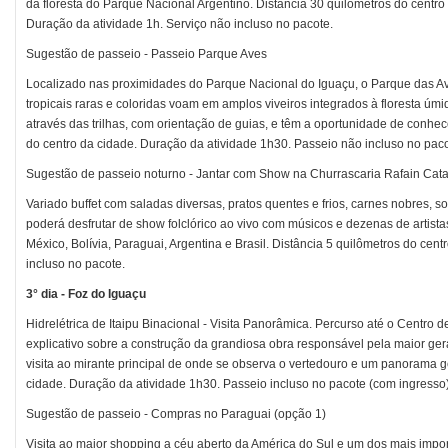
da floresta do Parque Nacional Argentino. Distância 30 quilômetros do centr
Duração da atividade 1h. Serviço não incluso no pacote.
Sugestão de passeio - Passeio Parque Aves
Localizado nas proximidades do Parque Nacional do Iguaçu, o Parque das Ave
tropicais raras e coloridas voam em amplos viveiros integrados à floresta úmid
através das trilhas, com orientação de guias, e têm a oportunidade de conhec
do centro da cidade. Duração da atividade 1h30. Passeio não incluso no paco
Sugestão de passeio noturno - Jantar com Show na Churrascaria Rafain Cata
Variado buffet com saladas diversas, pratos quentes e frios, carnes nobres, so
poderá desfrutar de show folclórico ao vivo com músicos e dezenas de artista
México, Bolívia, Paraguai, Argentina e Brasil. Distância 5 quilômetros do cen
incluso no pacote.
3° dia - Foz do Iguaçu
Hidrelétrica de Itaipu Binacional - Visita Panorâmica. Percurso até o Centro de
explicativo sobre a construção da grandiosa obra responsável pela maior ge
visita ao mirante principal de onde se observa o vertedouro e um panorama ge
cidade. Duração da atividade 1h30. Passeio incluso no pacote (com ingresso)
Sugestão de passeio - Compras no Paraguai (opção 1)
Visita ao maior shopping a céu aberto da América do Sul e um dos mais impo