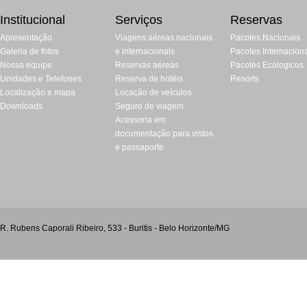
Institucional
Serviços
Reservas
Apresentação
Viagens aéreas nacionais
Pacotes Nacionais
Galeria de fotos
e internacionais
Pacotes Internacion
Nossa equipe
Reservas aéreas
Pacotes Ecologicos
Unidades e Telefones
Reserva de hotéis
Resorts
Localização e mapa
Locação de veículos
Downloads
Seguro de viagem
Acessoria em
documentação para vistos
e passaporte
R. Rubens Caporali Ribeiro, 533 - Buritis - Belo Horizonte/MG