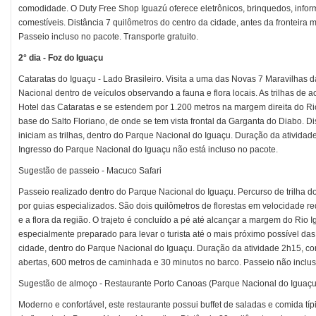
comodidade. O Duty Free Shop Iguazú oferece eletrônicos, brinquedos, inform
comestíveis. Distância 7 quilômetros do centro da cidade, antes da fronteira 
Passeio incluso no pacote. Transporte gratuito.
2° dia - Foz do Iguaçu
Cataratas do Iguaçu - Lado Brasileiro. Visita a uma das Novas 7 Maravilhas
Nacional dentro de veículos observando a fauna e flora locais. As trilhas de 
Hotel das Cataratas e se estendem por 1.200 metros na margem direita do R
base do Salto Floriano, de onde se tem vista frontal da Garganta do Diabo. D
iniciam as trilhas, dentro do Parque Nacional do Iguaçu. Duração da atividade
Ingresso do Parque Nacional do Iguaçu não está incluso no pacote.
Sugestão de passeio - Macuco Safari
Passeio realizado dentro do Parque Nacional do Iguaçu. Percurso de trilh
por guias especializados. São dois quilômetros de florestas em velocidade r
e a flora da região. O trajeto é concluído a pé até alcançar a margem do Ri
especialmente preparado para levar o turista até o mais próximo possível das
cidade, dentro do Parque Nacional do Iguaçu. Duração da atividade 2h15, co
abertas, 600 metros de caminhada e 30 minutos no barco. Passeio não inclus
Sugestão de almoço - Restaurante Porto Canoas (Parque Nacional do Iguaçu
Moderno e confortável, este restaurante possui buffet de saladas e comida típi