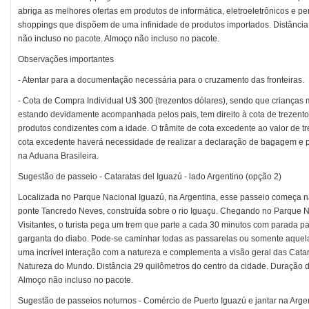
abriga as melhores ofertas em produtos de informática, eletroeletrônicos e p
shoppings que dispõem de uma infinidade de produtos importados. Distância 
não incluso no pacote. Almoço não incluso no pacote.
Observações importantes
- Atentar para a documentação necessária para o cruzamento das fronteiras.
- Cota de Compra Individual U$ 300 (trezentos dólares), sendo que crianças
estando devidamente acompanhada pelos pais, tem direito à cota de trezentos
produtos condizentes com a idade. O trâmite de cota excedente ao valor de tr
cota excedente haverá necessidade de realizar a declaração de bagagem e 
na Aduana Brasileira.
Sugestão de passeio - Cataratas del Iguazú - lado Argentino (opção 2)
Localizada no Parque Nacional Iguazú, na Argentina, esse passeio começa na 
ponte Tancredo Neves, construída sobre o rio Iguaçu. Chegando no Parque N
Visitantes, o turista pega um trem que parte a cada 30 minutos com parada par
garganta do diabo. Pode-se caminhar todas as passarelas ou somente aquel
uma incrível interação com a natureza e complementa a visão geral das Cata
Natureza do Mundo. Distância 29 quilômetros do centro da cidade. Duração d
Almoço não incluso no pacote.
Sugestão de passeios noturnos - Comércio de Puerto Iguazú e jantar na Arge