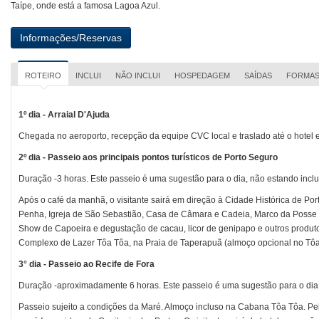
Taípe, onde está a famosa Lagoa Azul.
ROTEIRO
INCLUI
NÃO INCLUI
HOSPEDAGEM
SAÍDAS
FORMAS
1º dia - Arraial D'Ajuda
Chegada no aeroporto, recepção da equipe CVC local e traslado até o hotel 
2º dia - Passeio aos principais pontos turísticos de Porto Seguro
Duração -3 horas. Este passeio é uma sugestão para o dia, não estando inclu
Após o café da manhã, o visitante sairá em direção à Cidade Histórica de Por
Penha, Igreja de São Sebastião, Casa de Câmara e Cadeia, Marco da Posse
Show de Capoeira e degustação de cacau, licor de genipapo e outros produtos
Complexo de Lazer Tôa Tôa, na Praia de Taperapuã (almoço opcional no Tôa Tõ
3° dia - Passeio ao Recife de Fora
Duração -aproximadamente 6 horas. Este passeio é uma sugestão para o dia, 
Passeio sujeito a condições da Maré. Almoço incluso na Cabana Tôa Tôa. P