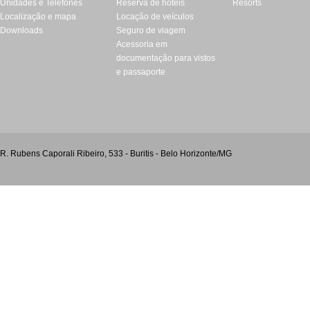
Unidades e Telefones
Reserva de hotéis
Resorts
Localização e mapa
Locação de veículos
Downloads
Seguro de viagem
Acessoria em
documentação para vistos
e passaporte
R. Rubens Caporali Ribeiro, 533 - Buritis - Belo Horizonte/MG