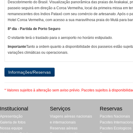
Descobrimento do Brasil. Visualização panorâmica das praias de Arakakai, pr
passeio seguirá em direção a Coroa Vermelha, local da primeira missa em ter
remanescentes dos índios Pataxó com seu comércio de artesanato. Após o pas
Hotel Coroa Vermelha, com acesso a sua maravilhosa praia do Mutá para ban
8º dia - Partida de Porto Seguro
O visitante terá o traslado para o aeroporto no horário estipulado.
Importante
Tanto a ordem quanto a disponibilidade dos passeios estão sujeit
variações climáticas ou operacionais.
* Valores sujeitos à alteração sem aviso prévio. Pacotes sujeitos à disponibilid
Institucional
Serviços
Reservas
Apresentação
Viagens aéreas nacionais
Pacotes Nacionais
Galeria de fotos
e internacionais
Pacotes Internacion
Nossa equipe
Reservas aéreas
Pacotes Ecologicos