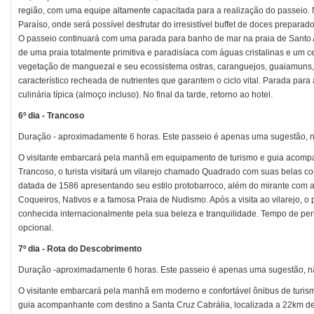
região, com uma equipe altamente capacitada para a realização do passeio.
Paraíso, onde será possível desfrutar do irresistível buffet de doces prepara
O passeio continuará com uma parada para banho de mar na praia de Santo An
de uma praia totalmente primitiva e paradisíaca com águas cristalinas e um ce
vegetação de manguezal e seu ecossistema ostras, caranguejos, guaiamuns, 
característico recheada de nutrientes que garantem o ciclo vital. Parada par
culinária típica (almoço incluso). No final da tarde, retorno ao hotel.
6º dia - Trancoso
Duração - aproximadamente 6 horas. Este passeio é apenas uma sugestão, nã
O visitante embarcará pela manhã em equipamento de turismo e guia acom
Trancoso, o turista visitará um vilarejo chamado Quadrado com suas belas co
datada de 1586 apresentando seu estilo protobarroco, além do mirante com a 
Coqueiros, Nativos e a famosa Praia de Nudismo. Após a visita ao vilarejo, o
conhecida internacionalmente pela sua beleza e tranquilidade. Tempo de pe
opcional.
7º dia - Rota do Descobrimento
Duração -aproximadamente 6 horas. Este passeio é apenas uma sugestão, não
O visitante embarcará pela manhã em moderno e confortável ônibus de turis
guia acompanhante com destino a Santa Cruz Cabrália, localizada a 22km d