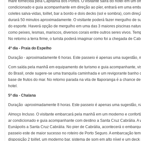
maré fornecida pela Capitania dos Portos. O visitante sairá do hotel em um ô
condicionado e guia acompanhante em direção ao píer, entrará em uma emb
coletes salva-vidas, toillet, bar a bordo e dois decks (sol e sombra), com di
durará 50 minutos aproximadamente. O visitante poderá fazer mergulho de supe
do esporte. Haverá opção de mergulho em uma das 3 maiores piscinas natura
como peixes, lesmas, mariscos, diversos corais entre outros seres vivos. Tem
No retorno a terra firme, o turista poderá imaginar como foi a chegada de Cabra
4º dia - Praia do Espelho
Duração - aproximadamente 6 horas. Este passeio é apenas uma sugestão, nã
Com saída pela manhã em equipamento de turismo e guia acompanhante, visi
do Brasil, onde sugere-se uma tranquila caminhada e um revigorante banho de 
base de frutos do mar. No retorno parada na vila de Itaporanga é a chance de v
hotel.
5º dia - Chalana
Duração -aproximadamente 8 horas. Este passeio é apenas uma sugestão, não
Almoço Incluso. O visitante embarcará pela manhã em um moderno e confort
ar condicionado e guia acompanhante com destino a Santa Cruz Cabrália. A via
Eunápolis a Santa Cruz Cabrália. No pier de Cabrália, acontecerá o embar
passeio este de maior sucesso no roteiro de Porto Seguro. A embarcação te
disposição 2 toillet, um moderno bar, sistema de som em alto nível e um deck p