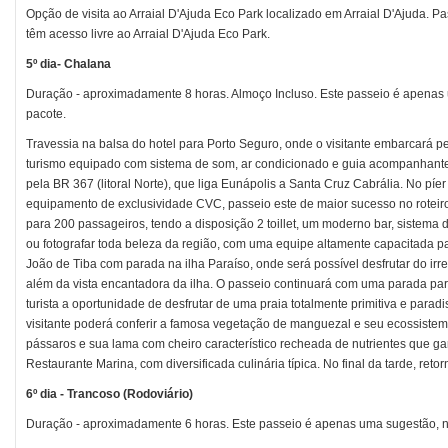
Opção de visita ao Arraial D'Ajuda Eco Park localizado em Arraial D'Ajuda. 
têm acesso livre ao Arraial D'Ajuda Eco Park.
5º dia- Chalana
Duração - aproximadamente 8 horas. Almoço Incluso. Este passeio é apenas 
pacote.
Travessia na balsa do hotel para Porto Seguro, onde o visitante embarcará
turismo equipado com sistema de som, ar condicionado e guia acompanhante 
pela BR 367 (litoral Norte), que liga Eunápolis a Santa Cruz Cabrália. No p
equipamento de exclusividade CVC, passeio este de maior sucesso no rotei
para 200 passageiros, tendo a disposição 2 toillet, um moderno bar, sistema d
ou fotografar toda beleza da região, com uma equipe altamente capacitada p
João de Tiba com parada na ilha Paraíso, onde será possível desfrutar do irr
além da vista encantadora da ilha. O passeio continuará com uma parada pa
turista a oportunidade de desfrutar de uma praia totalmente primitiva e parad
visitante poderá conferir a famosa vegetação de manguezal e seu ecossistema
pássaros e sua lama com cheiro característico recheada de nutrientes que ga
Restaurante Marina, com diversificada culinária típica. No final da tarde, retor
6º dia - Trancoso (Rodoviário)
Duração - aproximadamente 6 horas. Este passeio é apenas uma sugestão, nã