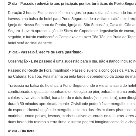
2º dia - Passeio rodoviário aos principais pontos turísticos de Porto Segur
Duração 3 horas. Este passeio é uma sugestão para o dia, não estando inclu
travessia na balsa do hotel para Porto Seguro onde o visitante sairá em direç
Igreja de Nossa Senhora da Penha, Igreja de São Sebastião, Casa de Câmar
Seguro. Haverá apresentação de Show de Capoeira e degustação de cacau, li
seguida, o turista conhecerá o Complexo de Lazer Tôa Tôa, na Praia de Tape
hotel será ao final da tarde.
3° dia - Passeio à Recife de Fora (marítimo)
Observação - Este passeio é uma sugestão para o dia, não estando incluso no
Passeio no Recife de Fora (marítimo) - Passeio sujeito a condições da Maré
na Cabana Tôa Tôa. Pela manhã ou pela tarde, dependendo da tábua de maré
Travessia na balsa do hotel para Porto Seguro, onde o visitante sairá do hot
condicionado e guia acompanhante em direção ao píer, entrará em uma emb
coletes salva-vidas, toillet, bar a bordo e dois decks (sol e sombra), com di
durará 50 minutos aproximadamente. O visitante poderá fazer mergulho de supe
do esporte. Haverá opção de mergulho em uma das três maiores piscinas natu
marinhas, como peixes, lesmas, mariscos, diversos corais entre outros seres
duas horas. No retorno a terra firme, o turista poderá imaginar como foi a che
4º dia - Dia livre