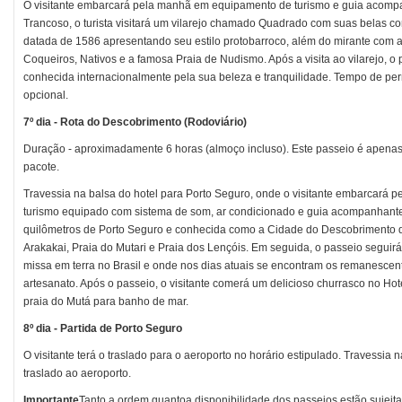
O visitante embarcará pela manhã em equipamento de turismo e guia acom
Trancoso, o turista visitará um vilarejo chamado Quadrado com suas belas co
datada de 1586 apresentando seu estilo protobarroco, além do mirante com a 
Coqueiros, Nativos e a famosa Praia de Nudismo. Após a visita ao vilarejo, o
conhecida internacionalmente pela sua beleza e tranquilidade. Tempo de pe
opcional.
7º dia - Rota do Descobrimento (Rodoviário)
Duração - aproximadamente 6 horas (almoço incluso). Este passeio é apenas
pacote.
Travessia na balsa do hotel para Porto Seguro, onde o visitante embarcará 
turismo equipado com sistema de som, ar condicionado e guia acompanhante 
quilômetros de Porto Seguro e conhecida como a Cidade do Descobrimento do
Arakakai, Praia do Mutari e Praia dos Lençóis. Em seguida, o passeio seguir
missa em terra no Brasil e onde nos dias atuais se encontram os remanesce
artesanato. Após o passeio, o visitante comerá um delicioso churrasco no H
praia do Mutá para banho de mar.
8º dia - Partida de Porto Seguro
O visitante terá o traslado para o aeroporto no horário estipulado. Travessia 
traslado ao aeroporto.
Importante
Tanto a ordem quantoa disponibilidade dos passeios estão sujeita